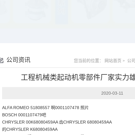
公司资讯
您当前的位置：
网站首页
公司
>
工程机械类起动机零部件厂家实力雄
2020-03-11
ALFA ROMEO 51808557 啊0001107478 照片
BOSCH 0001107479吧
CHRYSLER 00K68080459AA 齿CHRYSLER 68080459AA
的CHRYSLER K68080459AA