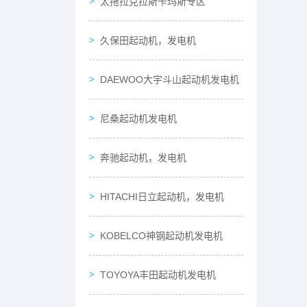
太拖拉克拉斯卡玛斯专区
久保田起动机，发电机
DAEWOO大宇斗山起动机发电机
尼桑起动机发电机
奔驰起动机，发电机
HITACHI日立起动机，发电机
KOBELCO神钢起动机发电机
TOYOYA丰田起动机发电机