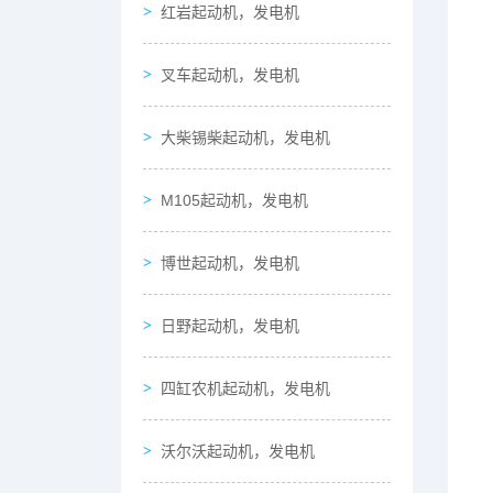
红岩起动机，发电机
叉车起动机，发电机
大柴锡柴起动机，发电机
M105起动机，发电机
博世起动机，发电机
日野起动机，发电机
四缸农机起动机，发电机
沃尔沃起动机，发电机