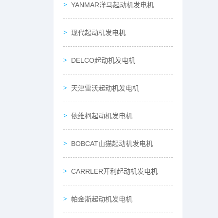
YANMAR洋马起动机发电机
现代起动机发电机
DELCO起动机发电机
天津雷沃起动机发电机
依维柯起动机发电机
BOBCAT山猫起动机发电机
CARRLER开利起动机发电机
帕金斯起动机发电机