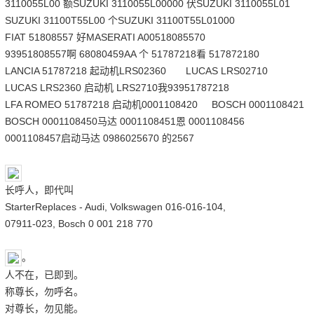
3110055L00 额SUZUKI 3110055L00000 伏SUZUKI 3110055L01
SUZUKI 31100T55L00 个SUZUKI 31100T55L01000
FIAT 51808557 好MASERATI A00518085570
93951808557啊 68080459AA 个 51787218看 517872180
LANCIA 51787218 起动机LRS02360 LUCAS LRS02710
LUCAS LRS2360 启动机 LRS2710我93951787218
LFA ROMEO 51787218 启动机0001108420 BOSCH 000110842
BOSCH 0001108450马达 0001108451恩 0001108456
0001108457启动马达 0986025670 的2567
长呼人，即代叫
StarterReplaces - Audi, Volkswagen 016-016-104,
07911-023, Bosch 0 001 218 770
。
人不在，已即到。
称尊长，勿呼名。
对尊长，勿见能。